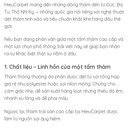
HieuCarpet mang đến những dòng thảm đến từ Đức, Ba
Tư, Thổ Nhĩ Kỳ — những quốc gia nổi tiếng với nghệ thuật
dệt thảm tinh xảo và tiêu chuẩn khắt khe hàng đầu thế
giới.
Nếu bạn đang phân vân giữa một tấm thảm cao cấp và
một lựa chọn phổ thông, bài viết này sẽ giúp bạn nhận
ra sự khác biệt thật sự nằm ở đâu.
1. Chất liệu – Linh hồn của một tấm thảm
Thảm thông thường đa phần được dệt từ sợi tổng hợp
giá rẻ như polyester hoặc sợi nilon mỏng. Chúng cho
cảm giác nhẹ, dễ sản xuất hàng loạt nhưng thiếu độ êm,
nhanh xù lông và dễ phai màu.
Ngược lại, thảm trải sàn cao cấp tại HieuCarpet được
làm từ nguồn sợi quý hiếm: