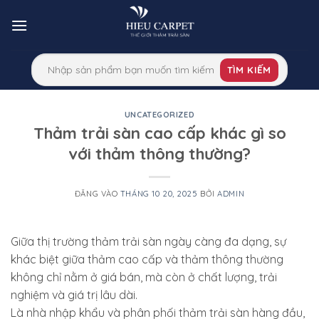
Bỏ
qua
nội
dung
TÌM KIẾM
UNCATEGORIZED
Thảm trải sàn cao cấp khác gì so
với thảm thông thường?
ĐĂNG VÀO
THÁNG 10 20, 2025
BỞI
ADMIN
Giữa thị trường thảm trải sàn ngày càng đa dạng, sự
khác biệt giữa thảm cao cấp và thảm thông thường
không chỉ nằm ở giá bán, mà còn ở chất lượng, trải
nghiệm và giá trị lâu dài.
Là nhà nhập khẩu và phân phối thảm trải sàn hàng đầu,