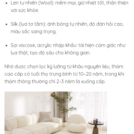
Len tự nhiên (Wool): mềm mại, giữ nhiệt tốt, thân thiện
với sức khỏe.
Silk (lụa tơ tằm): ánh bóng tự nhiên, độ đàn hồi cao,
màu sắc sang trọng.
Sợi viscose, acrylic nhập khẩu: tái hiện cảm giác như
lụa thật, tạo độ sâu cho không gian.
Nhờ được chọn lọc kỹ lưỡng từ khâu nguyên liệu, thảm
cao cấp có tuổi thọ trung bình từ 10–20 năm, trong khi
thảm thông thường chỉ 2–3 năm là xuống cấp.