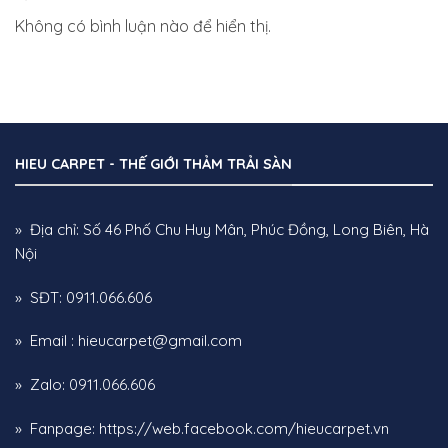
Không có bình luận nào để hiển thị.
HIEU CARPET - THẾ GIỚI THẢM TRẢI SÀN
» Địa chỉ: Số 46 Phố Chu Huy Mân, Phúc Đồng, Long Biên, Hà
Nội
» SĐT: 0911.066.606
» Email : hieucarpet@gmail.com
» Zalo: 0911.066.606
» Fanpage:
https://web.facebook.com/hieucarpet.vn