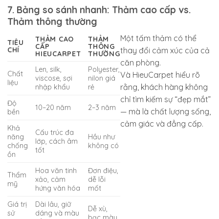
7. Bảng so sánh nhanh: Thảm cao cấp vs.
Thảm thông thường
Một tấm thảm có thể
THẢM CAO
THẢM
TIÊU
CẤP
THÔNG
CHÍ
thay đổi cảm xúc của cả
HIEUCARPET
THƯỜNG
căn phòng.
Len, silk,
Polyester,
Chất
Và HieuCarpet hiểu rõ
viscose, sợi
nilon giá
liệu
rằng, khách hàng không
nhập khẩu
rẻ
chỉ tìm kiếm sự “đẹp mắt”
Độ
10–20 năm
2–3 năm
— mà là chất lượng sống,
bền
cảm giác và đẳng cấp.
Khả
Cấu trúc đa
năng
Hầu như
lớp, cách âm
chống
không có
tốt
ồn
Hoa văn tinh
Đơn điệu,
Thẩm
xảo, cảm
dễ lỗi
mỹ
hứng văn hóa
mốt
Giá trị
Dài lâu, giữ
Dễ xù,
sử
dáng và màu
bạc màu