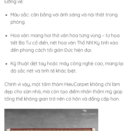
lưỡng về:
Màu sắc: cân bằng với ánh sáng và nội thất trong
phòng.
Hoa văn: mang hơi thở văn hóa từng vùng – từ họa
tiết Ba Tư cổ điển, nét hoa văn Thổ Nhĩ Kỳ tinh xảo
đến phong cách tối giản Đức hiện đại.
Kỹ thuật dệt tay hoặc máy công nghệ cao, mang lại
độ sắc nét và tinh tế khác biệt.
Chính vì vậy, một tấm thảm HieuCarpet không chỉ làm
đẹp cho sàn nhà, mà còn tạo điểm nhấn thẩm mỹ giúp
tổng thể không gian trở nên có hồn và đẳng cấp hơn.