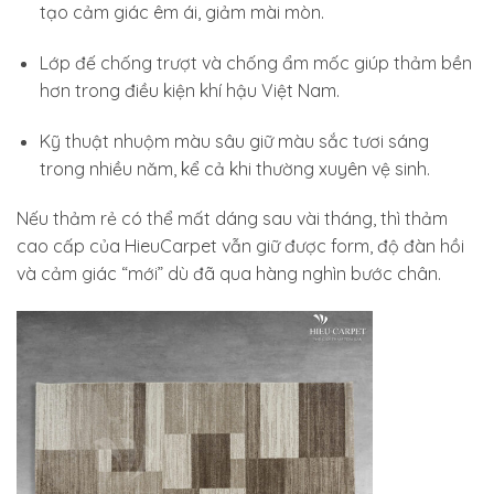
tạo cảm giác êm ái, giảm mài mòn.
Lớp đế chống trượt và chống ẩm mốc giúp thảm bền
hơn trong điều kiện khí hậu Việt Nam.
Kỹ thuật nhuộm màu sâu giữ màu sắc tươi sáng
trong nhiều năm, kể cả khi thường xuyên vệ sinh.
Nếu thảm rẻ có thể mất dáng sau vài tháng, thì thảm
cao cấp của HieuCarpet vẫn giữ được form, độ đàn hồi
và cảm giác “mới” dù đã qua hàng nghìn bước chân.