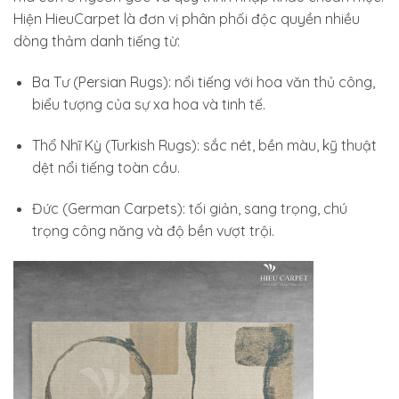
Hiện HieuCarpet là đơn vị phân phối độc quyền nhiều
dòng thảm danh tiếng từ:
Ba Tư (Persian Rugs): nổi tiếng với hoa văn thủ công,
biểu tượng của sự xa hoa và tinh tế.
Thổ Nhĩ Kỳ (Turkish Rugs): sắc nét, bền màu, kỹ thuật
dệt nổi tiếng toàn cầu.
Đức (German Carpets): tối giản, sang trọng, chú
trọng công năng và độ bền vượt trội.