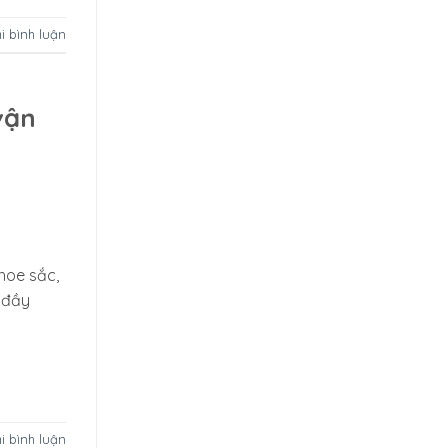
ại bình luận
vận
hoe sắc,
g đầy
ại bình luận