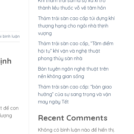
Khi thảm trải sàn là sự xa xỉ trở
thành liều thuốc vỗ về tâm hồn
Thảm trải sàn cao cấp túi đựng khí
thượng hạng cho ngôi nhà thịnh
vượng
ại bình luận
Thảm trải sàn cao cấp, “Tâm điểm
hội tụ” khí vận và nghệ thuật
phong thủy sàn nhà
ịnh
Bản tuyên ngôn nghệ thuật trên
nền không gian sống
Thảm trải sàn cao cấp: “bản giao
hưởng” của sự sang trọng và vận
may ngày Tết
ặt để con
 lượng
Recent Comments
Không có bình luận nào để hiển thị.