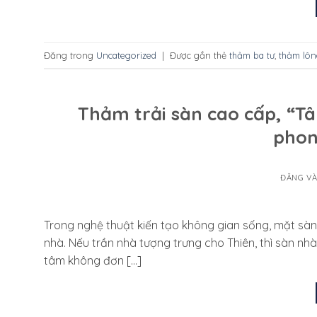
Đăng trong
Uncategorized
|
Được gắn thẻ
thảm ba tư
,
thảm lôn
Thảm trải sàn cao cấp, “Tâ
phon
ĐĂNG V
Trong nghệ thuật kiến tạo không gian sống, mặt sàn
nhà. Nếu trần nhà tượng trưng cho Thiên, thì sàn nhà 
tâm không đơn […]