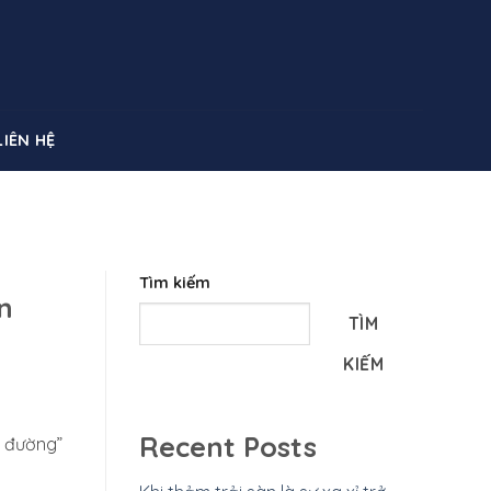
LIÊN HỆ
Tìm kiếm
n
TÌM
KIẾM
Recent Posts
h đường”