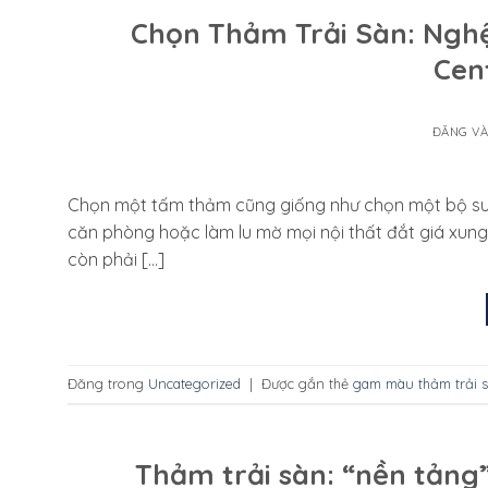
Chọn Thảm Trải Sàn: Ngh
Cen
ĐĂNG V
Chọn một tấm thảm cũng giống như chọn một bộ suit 
căn phòng hoặc làm lu mờ mọi nội thất đắt giá xun
còn phải […]
Đăng trong
Uncategorized
|
Được gắn thẻ
gam màu thảm trải 
Thảm trải sàn: “nền tảng