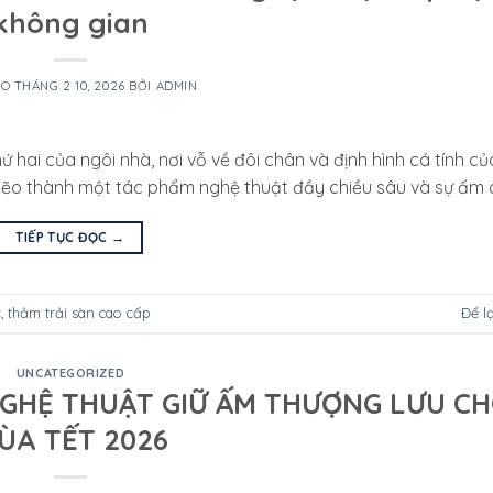
không gian
ÀO
THÁNG 2 10, 2026
BỞI
ADMIN
hứ hai của ngôi nhà, nơi vỗ về đôi chân và định hình cá tính củ
lẽo thành một tác phẩm nghệ thuật đầy chiều sâu và sự ấm áp
TIẾP TỤC ĐỌC
→
c
,
thảm trải sàn cao cấp
Để l
UNCATEGORIZED
 NGHỆ THUẬT GIỮ ẤM THƯỢNG LƯU C
ÙA TẾT 2026