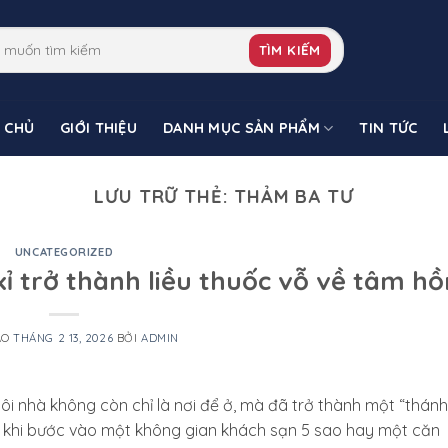
TÌM KIẾM
 CHỦ
GIỚI THIỆU
DANH MỤC SẢN PHẨM
TIN TỨC
LƯU TRỮ THẺ:
THẢM BA TƯ
UNCATEGORIZED
 xỉ trở thành liều thuốc vỗ về tâm hồ
ÀO
THÁNG 2 13, 2026
BỞI
ADMIN
ôi nhà không còn chỉ là nơi để ở, mà đã trở thành một “thán
sao khi bước vào một không gian khách sạn 5 sao hay một căn