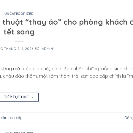
UNCATEGORIZED
ệ thuật “thay áo” cho phòng khách 
tết sang
ÀO
THÁNG 2 11, 2026
BỞI
ADMIN
gương mặt của gia chủ, là nơi đón nhận những luồng sinh khí m
, chậu đào thắm, một tấm thảm trải sàn cao cấp chính là “
TIẾP TỤC ĐỌC
→
i sàn cao cấp
Để l