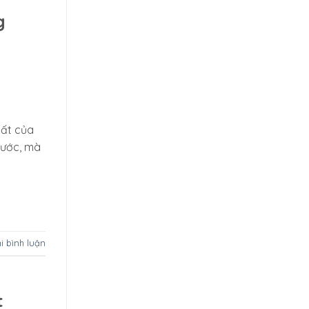
g
hất của
hước, mà
ại bình luận
t