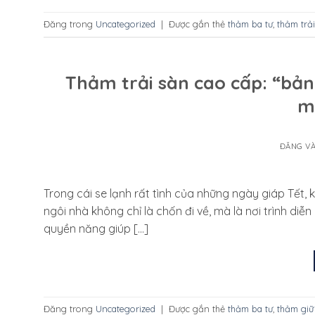
Đăng trong
Uncategorized
|
Được gắn thẻ
thảm ba tư
,
thảm trả
Thảm trải sàn cao cấp: “bản
m
ĐĂNG V
Trong cái se lạnh rất tình của những ngày giáp Tết
ngôi nhà không chỉ là chốn đi về, mà là nơi trình d
quyền năng giúp […]
Đăng trong
Uncategorized
|
Được gắn thẻ
thảm ba tư
,
thảm giữ