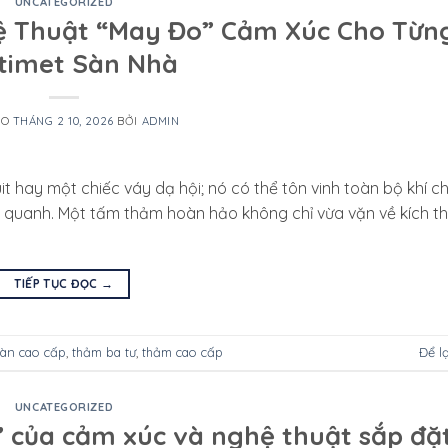
UNCATEGORIZED
ệ Thuật “May Đo” Cảm Xúc Cho Từn
timet Sàn Nhà
ÀO
THÁNG 2 10, 2026
BỞI
ADMIN
hay một chiếc váy dạ hội; nó có thể tôn vinh toàn bộ khí c
g quanh. Một tấm thảm hoàn hảo không chỉ vừa vặn về kích t
TIẾP TỤC ĐỌC
→
sàn cao cấp
,
thảm ba tư
,
thảm cao cấp
Để l
UNCATEGORIZED
” của cảm xúc và nghệ thuật sắp đặ