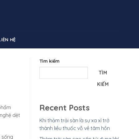
LIÊN HỆ
Tìm kiếm
TÌM
KIẾM
Recent Posts
 phẩm
 nghệ dệt
Khi thảm trải sàn là sự xa xỉ trở
thành liều thuốc vỗ về tâm hồn
u sống
Thảm trải sàn cao cấp túi đựng khí