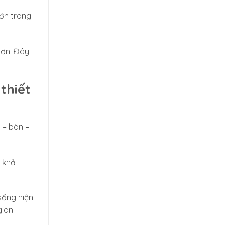
lớn trong
hơn. Đây
thiết
 – bàn –
à khả
sống hiện
gian