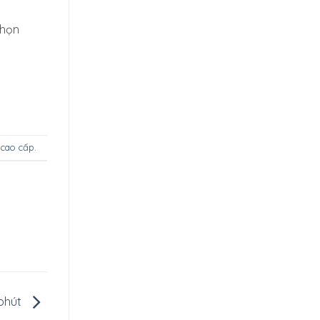
chọn
 cao cấp
.
 phút