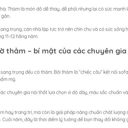
nhà. Thảm là món đồ dễ thay, dễ phối nhưng lại có sức mạnh 
 gần.
ng trọng, căn nhà lập tức trở nên chỉn chu và có sức sống 
ng 11–12 hằng năm.
 thảm – bí mật của các chuyên gia 
ng trọng đều có thảm. Bởi thảm là “chiếc cầu” kết nối sofa
thẩm mỹ.
ác chuyên gia nội thất lựa chọn vì độ dày, màu sắc chuẩn v
ấm hay trang trí, mà còn là giải pháp nâng chuẩn chất lượng 
. Cuối năm, đây là thời điểm lý tưởng để bạn thay đổi không 