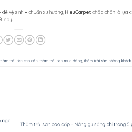
 dễ vệ sinh – chuẩn xu hướng,
HieuCarpet
chắc chắn là lựa 
t này.
thảm trải sàn cao cấp
,
thảm trải sàn mùa đông
,
thảm trải sàn phòng khách
o ngôi
Thảm trải sàn cao cấp – Nâng gu sống chỉ trong 5