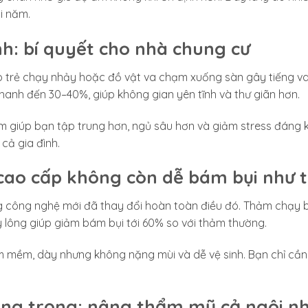
i năm.
nh: bí quyết cho nhà chung cư
 trẻ chạy nhảy hoặc đồ vật va chạm xuống sàn gây tiếng v
anh đến 30–40%, giúp không gian yên tĩnh và thư giãn hơn.
m giúp bạn tập trung hơn, ngủ sâu hơn và giảm stress đáng 
cả gia đình.
cao cấp không còn dễ bám bụi như 
ưng công nghệ mới đã thay đổi hoàn toàn điều đó. Thảm chạy
 lông giúp giảm bám bụi tới 60% so với thảm thường.
m mềm, dày nhưng không nặng mùi và dễ vệ sinh. Bạn chỉ cần 
ang trọng: nâng thẩm mỹ cả ngôi nh