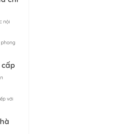
c nội
t phong
 cấp
ấn
ếp với
nhà