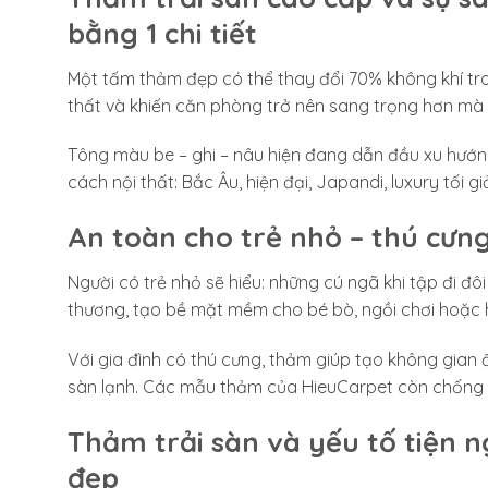
bằng 1 chi tiết
Một tấm thảm đẹp có thể thay đổi 70% không khí tro
thất và khiến căn phòng trở nên sang trọng hơn mà 
Tông màu be – ghi – nâu hiện đang dẫn đầu xu hướng
cách nội thất: Bắc Âu, hiện đại, Japandi, luxury tối gi
An toàn cho trẻ nhỏ – thú cưn
Người có trẻ nhỏ sẽ hiểu: những cú ngã khi tập đi đô
thương, tạo bề mặt mềm cho bé bò, ngồi chơi hoặc 
Với gia đình có thú cưng, thảm giúp tạo không gian ấ
sàn lạnh. Các mẫu thảm của HieuCarpet còn chống 
Thảm trải sàn và yếu tố tiện 
đẹp