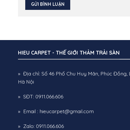
HIEU CARPET - THẾ GIỚI THẢM TRẢI SÀN
» Địa chỉ: Số 46 Phố Chu Huy Mân, Phúc Đồng, 
Hà Nội
» SĐT: 0911.066.606
» Email : hieucarpet@gmail.com
» Zalo: 0911.066.606