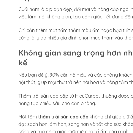
Cuối năm là dịp dọn dẹp, đổi mới và nâng cấp ngôi 
việc làm mới không gian, tạo cảm giác Tết đang đến
Chỉ cần thêm một tấm thảm màu ấm hoặc họa tiết sa
cũng là lý do nhiều gia đình chọn mua thảm vào thá
Không gian sang trọng hơn nhờ
kế
Nếu bạn để ý, 90% căn hộ mẫu và các phòng khách sa
nội thất, giúp mọi thứ trở nên hài hòa và nâng tầm 
Thảm trải sàn cao cấp từ HieuCarpet thường được c
năng tạo chiều sâu cho căn phòng.
Một tấm
thảm trải sàn cao cấp
không chỉ giúp giữ 
đại: sạch hơn, ấm hơn, sang hơn và tốt cho sức khỏe
sống và tạo cảm giác mới mẻ cho tổ ấm của mình.