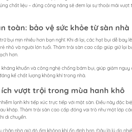
ng chất liệu – đúng công năng sẽ đem lại sự thoải mái vượt 
n toàn: bảo vệ sức khỏe từ sàn nhà
ữ bụi mịn nhiều hơn bạn nghĩ. Khi đi lại, các hạt bụi dễ bay l
ẻ nhỏ và người lớn tuổi. Thảm trải sàn cao cấp giúp giữ lại bụ
sạch hơn.
kháng khuẩn và công nghệ chống bám bụi, giúp giảm nguy 
n đáng kể chất lượng không khí trong nhà.
i ích vượt trội trong mùa hanh khô
nhiễm lạnh khi tiếp xúc trực tiếp với mặt sàn. Điều này đặc bi
đau khớp. Thảm trải sàn cao cấp đóng vai trò như một lớp cá
hi di chuyển.
 chân nhờ giữ độ ẩm không khí ổn định hơn. Đây là lý do nhiề