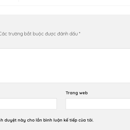
Các trường bắt buộc được đánh dấu
*
Trang web
nh duyệt này cho lần bình luận kế tiếp của tôi.