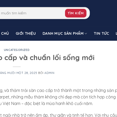
TÌM KIẾM
 CHỦ
GIỚI THIỆU
DANH MỤC SẢN PHẨM
TIN TỨC
UNCATEGORIZED
o cấp và chuẩn lối sống mới
ÁNG MƯỜI MỘT 28, 2025
BỞI
ADMIN
g, và thảm trải sàn cao cấp trở thành một trong những sản
Carpet, những mẫu thảm không chỉ đẹp mà còn tích hợp công
ậu Việt Nam – đặc biệt là mùa hanh khô cuối năm.
t ngôi nhà trở nên ấm áp, thư giãn và tinh tế hơn. Với nhu cầ