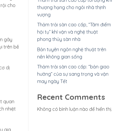
trội cho
thượng hạng cho ngôi nhà thịnh
vượng
Thảm trải sàn cao cấp, “Tâm điểm
hội tụ” khí vận và nghệ thuật
phong thủy sàn nhà
ên gây
i trên bề
Bản tuyên ngôn nghệ thuật trên
nền không gian sống
Thảm trải sàn cao cấp: “bản giao
cơ dị
hưởng” của sự sang trọng và vận
may ngày Tết
Recent Comments
ệt quan
ch nhiệt
Không có bình luận nào để hiển thị.
u gia