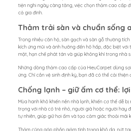
tiện nghi ngày càng tăng, việc chọn thảm cao cấp đú
cả gia đình.
Thảm trải sàn và chuẩn sống a
Trong nhiều căn hộ, sàn gạch và sàn gỗ thường tích tr
kích ứng mũi và ảnh hưởng đến hô hấp, đặc biệt với tr
mặt, hạn chế phát tán và giúp không khí trong nhà 
Những dòng thảm cao cấp của HieuCarpet dùng sợi 
ứng. Chỉ cần vệ sinh định kỳ, bạn đã có thể cải thiệ
Chống lạnh – giữ ấm cơ thể: lợ
Mùa hanh khô khiến nền nhà lạnh, khiến cơ thể dễ bị 
trọng với nhà có trẻ nhỏ, người già hoặc người hay 
tự nhiên, giúp giữ hơi ấm và tạo cảm giác thoải mái k
Thảm cũng góp phần giảm tình trạng khô da, nứt tay