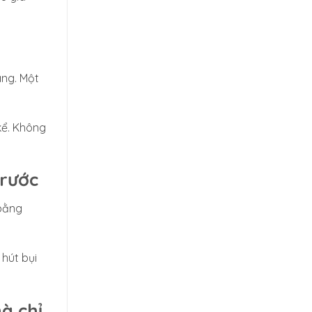
ang. Một
kể. Không
trước
 bằng
hút bụi
à chỉ