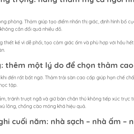
ng phòng. Thảm giúp tạo điểm nhấn thị giác, định hình bố cụ
không cần đổi quá nhiều đồ.
 thiết kế vì dễ phối, tạo cảm giác ấm và phù hợp với hầu hế
ản.
g: thêm một lý do để chọn thảm cao
i khi đến rất bất ngờ. Thảm trải sàn cao cấp giúp hạn chế ch
học tập.
m, tránh trượt ngã và giữ bàn chân thú không tiếp xúc trực ti
xù lông, chống cào móng khá hiệu quả.
nghi cuối năm: nhà sạch – nhà ấm – 