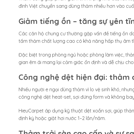
đình Việt chuyển sang dùng thảm nhiều hơn vào cuố
Giảm tiếng ồn – tăng sự yên tĩ
Các căn hộ chung cư thường gặp vấn đề tiếng ồn do
tấm thảm chất lượng cao có khả năng hấp thụ âm th
Đặc biệt trong phòng ngủ hoặc phòng làm việc, thả
gian êm ái mang lại cảm giác ổn định và dễ chịu cho 
Công nghệ dệt hiện đại: thảm 
Nhiều người e ngại dùng thảm vì lo vệ sinh khó, nh
công nghệ dệt heat-set, sợi đứng form và không bay
HieuCarpet áp dụng kỹ thuật dệt xoắn sợi, giúp thả
định kỳ hoặc giặt hơi nước 1–2 lần/năm.
Thảm trải sàn cao cấp và sự s