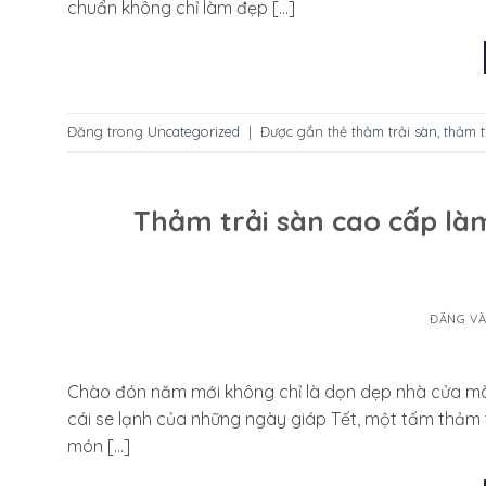
chuẩn không chỉ làm đẹp […]
Đăng trong
Uncategorized
|
Được gắn thẻ
thảm trải sàn
,
thảm t
Thảm trải sàn cao cấp là
ĐĂNG V
Chào đón năm mới không chỉ là dọn dẹp nhà cửa mà
cái se lạnh của những ngày giáp Tết, một tấm thảm
món […]