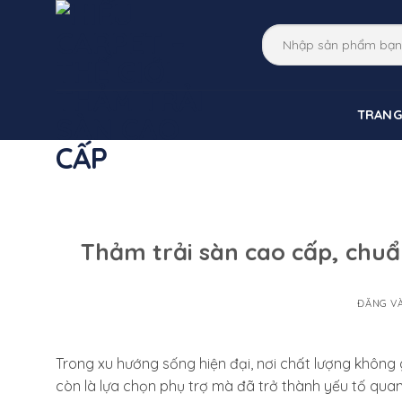
Bỏ
qua
nội
dung
TRANG
Thảm trải sàn cao cấp, chuẩ
ĐĂNG V
Trong xu hướng sống hiện đại, nơi chất lượng không
còn là lựa chọn phụ trợ mà đã trở thành yếu tố qu