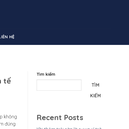
LIÊN HỆ
Tìm kiếm
 tế
TÌM
KIẾM
Recent Posts
ấp không
ảm đúng