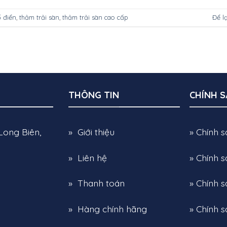
 điển
,
thảm trải sàn
,
thảm trải sàn cao cấp
Để l
THÔNG TIN
CHÍNH 
Long Biên,
» Giới thiệu
» Chính 
» Liên hệ
» Chính 
» Thanh toán
» Chính s
» Hàng chính hãng
» Chính 