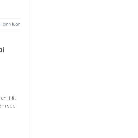
ại bình luận
ai
hi tiết
hăm sóc