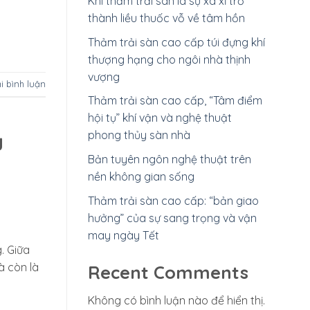
Khi thảm trải sàn là sự xa xỉ trở
thành liều thuốc vỗ về tâm hồn
Thảm trải sàn cao cấp túi đựng khí
thượng hạng cho ngôi nhà thịnh
vượng
ại bình luận
Thảm trải sàn cao cấp, “Tâm điểm
hội tụ” khí vận và nghệ thuật
phong thủy sàn nhà
g
Bản tuyên ngôn nghệ thuật trên
nền không gian sống
Thảm trải sàn cao cấp: “bản giao
hưởng” của sự sang trọng và vận
may ngày Tết
. Giữa
à còn là
Recent Comments
Không có bình luận nào để hiển thị.