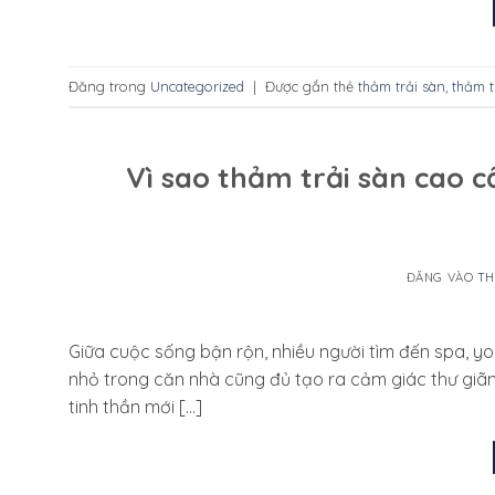
Đăng trong
Uncategorized
|
Được gắn thẻ
thảm trải sàn
,
thảm t
Vì sao thảm trải sàn cao cấ
ĐĂNG VÀO
TH
Giữa cuộc sống bận rộn, nhiều người tìm đến spa, yo
nhỏ trong căn nhà cũng đủ tạo ra cảm giác thư giã
tinh thần mới […]