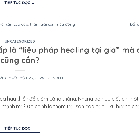
TIẾP TỤC ĐỌC
→
rải sàn cao cấp
,
thảm trải sàn mùa đông
Để l
UNCATEGORIZED
p là “liệu pháp healing tại gia” mà 
cũng cần?
ÁNG MƯỜI MỘT 29, 2025
BỞI
ADMIN
ga hay thiền để giảm căng thẳng. Nhưng bạn có biết chỉ một c
n mạnh mẽ? Đó chính là thảm trải sàn cao cấp – xu hướng c
TIẾP TỤC ĐỌC
→