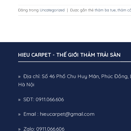
Đăng trong
Uncategorized
|
Được gắn thẻ
thảm ba tue
,
thảm cổ
HIEU CARPET - THẾ GIỚI THẢM TRẢI SÀN
» Địa chỉ: Số 46 Phố Chu Huy Mân, Phúc Đồng, 
Hà Nội
» SĐT: 0911.066.606
» Email : hieucarpet@gmail.com
» Zalo: 0911.066.606