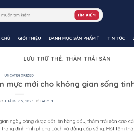
TÌM KIẾM
 CHỦ
GIỚI THIỆU
DANH MỤC SẢN PHẨM
TIN TỨC
LƯU TRỮ THẺ:
THẢM TRẢI SÀN
UNCATEGORIZED
n mực mới cho không gian sống tinh
ÀO
THÁNG 2 5, 2026
BỞI
ADMIN
 gian ngày càng được đặt lên hàng đầu, thảm trải sàn cao c
an trọng định hình phong cách và đẳng cấp sống. Một tấm th