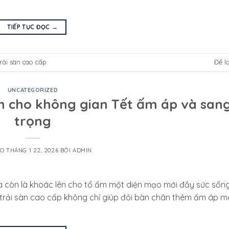
TIẾP TỤC ĐỌC
→
rải sàn cao cấp
Để l
UNCATEGORIZED
m cho không gian Tết ấm áp và san
trọng
ÀO
THÁNG 1 22, 2026
BỞI
ADMIN
 còn là khoác lên cho tổ ấm một diện mạo mới đầy sức sống
 trải sàn cao cấp không chỉ giúp đôi bàn chân thêm ấm áp m