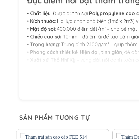
Đặc điểm nổi bật thảm tran
•
Chất liệu
: Được dệt từ sợi
Polypropylene cao 
•
Kích thước
: Hai lựa chọn phổ biến (1m6 x 2m3) 
•
Mật độ sợi
: 400.000 điểm dệt/m² – cho bề mặt 
•
Chiều cao sợi
: 10mm – đủ êm ái để tạo cảm giác
•
Trọng lượng
: Trung bình 2.100g/m² – giúp thảm 
•
Phong cách thiết kế
:
Hiện đại, tinh giản
, dễ dà
•
Xuất xứ
:
Thổ Nhĩ Kỳ
– vùng đất nổi danh toàn c
ỨNG DỤNG THỰC TẾ
Thảm màu be là lựa chọn tuyệt vời cho mọi không
trắng hoặc ghi sáng, thảm màu be giúp tạo nên t
đen – xám hoặc phụ kiện ánh kim để tăng chiều s
của nội thất xung quanh.
SẢN PHẨM TƯƠNG TỰ
Lợi ích khi mua thảm trải 