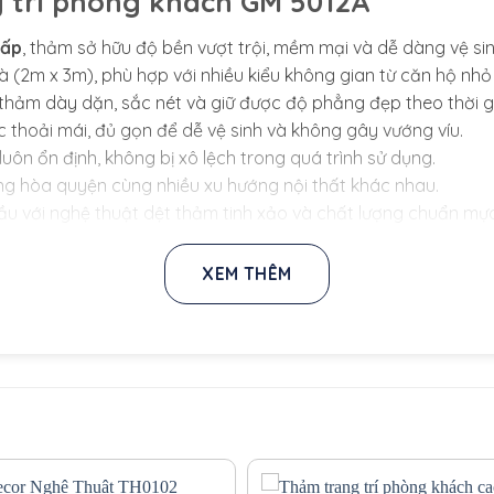
g trí phòng khách GM 5012A
cấp
, thảm sở hữu độ bền vượt trội, mềm mại và dễ dàng vệ sin
và (2m x 3m), phù hợp với nhiều kiểu không gian từ căn hộ n
thảm dày dặn, sắc nét và giữ được độ phẳng đẹp theo thời g
 thoải mái, đủ gọn để dễ vệ sinh và không gây vướng víu.
luôn ổn định, không bị xô lệch trong quá trình sử dụng.
ng hòa quyện cùng nhiều xu hướng nội thất khác nhau.
ầu với nghệ thuật dệt thảm tinh xảo và chất lượng chuẩn mực
XEM THÊM
 gian nhờ gam màu trung tính, nhẹ nhàng và dễ phối. Khi kết
ổng thể hài hòa, thanh lịch và đầy ấm cúng. Với những không
âu và cá tính. Dù là phong cách tối giản, Bắc Âu hay Japandi
sàn cao cấp tại HIEUCARPET