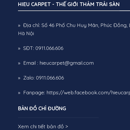
Hotline
: 0911066606
HIEU CARPET - THẾ GIỚI THẢM TRẢI SÀN
Zalo/Viber/Wechat
: 0911066606 (Dành cho đạ
» Địa chỉ: Số 46 Phố Chu Huy Mân, Phúc Đồng, 
Hà Nội
» SĐT: 0911.066.606
» Email : hieucarpet@gmail.com
» Zalo: 0911.066.606
» Fanpage:
https://web.facebook.com/hieucarp
BẢN ĐỒ CHỈ ĐƯỜNG
Xem chi tiết bản đồ >