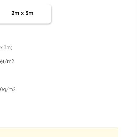
2m x 3m
 x 3m)
dệt/m2
100g/m2