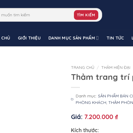
TÌM KIẾM
 CHỦ
GIỚI THIỆU
DANH MỤC SẢN PHẨM
TIN TỨC
TRANG CHỦ
/
THẢM HIỆN ĐẠI
Thảm trang trí
Danh mục:
SẢN PHẨM BÁN C
PHÒNG KHÁCH
,
THẢM PHÒN
Giá:
7.200.000 ₫
Kích thước: