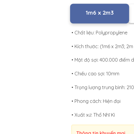
1m6 x 2m3
• Chất liệu: Polypropylene
• Kích thước: (1m6 x 2m3; 2m
• Mật độ sợi: 400.000 điểm 
• Chiều cao sợi: 10mm
• Trọng lượng trung bình: 2
• Phong cách: Hiện đại
• Xuất xứ: Thổ Nhĩ Kì
Thông tin khuyến mại