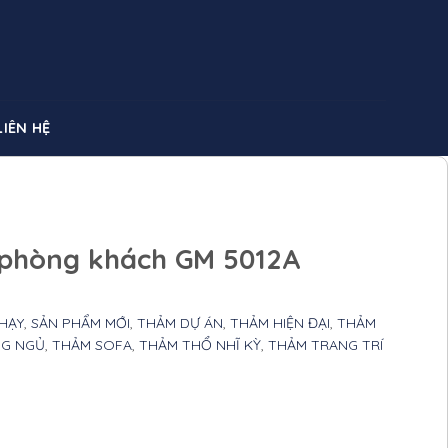
LIÊN HỆ
 phòng khách GM 5012A
HẠY
,
SẢN PHẨM MỚI
,
THẢM DỰ ÁN
,
THẢM HIỆN ĐẠI
,
THẢM
G NGỦ
,
THẢM SOFA
,
THẢM THỔ NHĨ KỲ
,
THẢM TRANG TRÍ