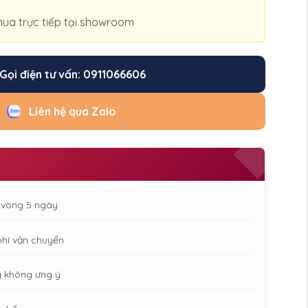
ua trực tiếp tại showroom
Gọi điện tư vấn: 0911066606
Liên hệ qua Zalo
g vòng 5 ngày
phí vận chuyển
g không ưng ý