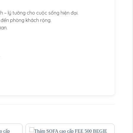
h – lý tưởng cho cuộc sống hiện đại.
hỏ đến phòng khách rộng.
ian.
.
 hợp cùng nội thất gỗ tự nhiên, sofa màu kem,
 gian hiện đại, bạn có thể thêm vài điểm nhấn
, thảm be luôn là nền hoàn hảo để tôn lên vẻ đẹp