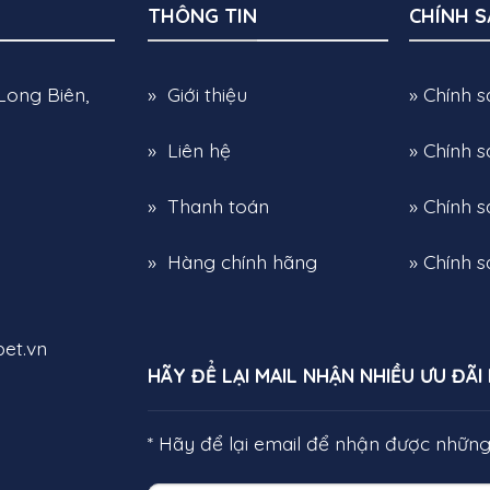
THÔNG TIN
CHÍNH 
i lý và CTV)
Long Biên,
» Giới thiệu
» Chính 
» Liên hệ
» Chính 
» Thanh toán
» Chính s
» Hàng chính hãng
» Chính 
et.vn
HÃY ĐỂ LẠI MAIL NHẬN NHIỀU ƯU ĐÃI
* Hãy để lại email để nhận được nhữn