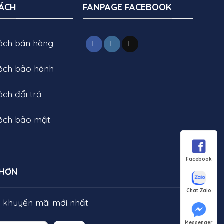
SÁCH
FANPAGE FACEBOOK
sách bán hàng
sách bảo hành
ách đổi trả
sách bảo mật
Facebook
 HƠN
Chat Zalo
g khuyến mãi mới nhất
Messenger