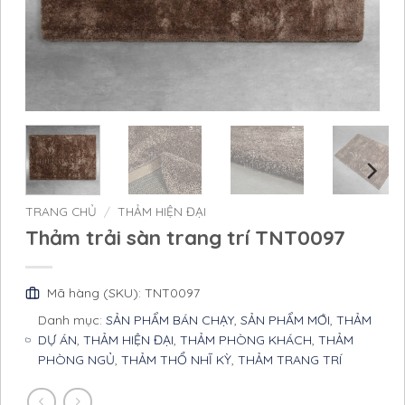
TRANG CHỦ
/
THẢM HIỆN ĐẠI
Thảm trải sàn trang trí TNT0097
Mã hàng (SKU): TNT0097
Danh mục:
SẢN PHẨM BÁN CHẠY
,
SẢN PHẨM MỚI
,
THẢM
DỰ ÁN
,
THẢM HIỆN ĐẠI
,
THẢM PHÒNG KHÁCH
,
THẢM
PHÒNG NGỦ
,
THẢM THỔ NHĨ KỲ
,
THẢM TRANG TRÍ