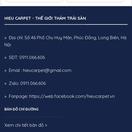
êm ái khi bước và giữ ấm tốt cho sàn nhà.
–
Trọng lượng trung bình:
2.100g/m²
, đủ
nặng để cố định chắc chắn trên mặt sàn mà
HIEU CARPET - THẾ GIỚI THẢM TRẢI SÀN
vẫn dễ dàng vệ sinh.
–
Phong cách thiết kế:
Hiện đại
, hướng tới sự
» Địa chỉ: Số 46 Phố Chu Huy Mân, Phúc Đồng, Long Biên, Hà
tối giản nhưng vẫn đầy tính thẩm mỹ và thời
Nội
thượng.
–
Xuất xứ:
Thổ Nhĩ Kỳ
– quốc gia nổi tiếng về
» SĐT: 0911.066.606
truyền thống dệt thảm với chất lượng vượt
trội.
» Email : hieucarpet@gmail.com
ỨNG DỤNG THỰC TẾ
» Zalo: 0911.066.606
Thảm lông màu nâu chocolate mang đến cảm
» Fanpage:
https://web.facebook.com/hieucarpet.vn
giác ấm áp, sang trọng và dễ chịu cho không
gian. Với tone màu trầm ấm, thảm đặc biệt
BẢN ĐỒ CHỈ ĐƯỜNG
phù hợp với nội thất gỗ tự nhiên, sofa da màu
kem, be hoặc ghi sáng, tạo sự tương phản hài
Xem chi tiết bản đồ >
hòa. Thảm cũng là điểm nhấn lý tưởng cho