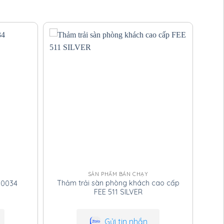
tin
Nội
liên
Hotline
: 0911066606
hệ
:
Zalo/Viber/Wechat
:
0911066606 (Dành cho
đại lý và CTV)
SẢN PHẨM BÁN CHẠY
Thảm trải sàn phòng khách cao cấp
T0034
Thả
FEE 511 SILVER
Gửi tin nhắn