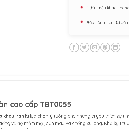
1 đổi 1 nếu khách hàn
Bảo hành trọn đời sả
sàn cao cấp TBT0055
p khẩu Iran
là lựa chọn lý tưởng cho những ai yêu thích sự t
 tiếng về độ mềm mại, bền màu và chống xù lông. Nhờ kỹ thuật 