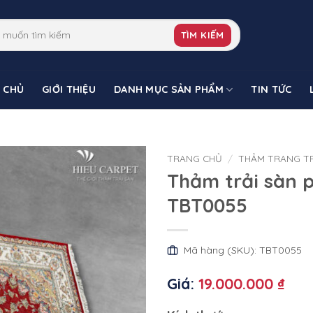
TÌM KIẾM
 CHỦ
GIỚI THIỆU
DANH MỤC SẢN PHẨM
TIN TỨC
TRANG CHỦ
/
THẢM TRANG TR
Thảm trải sàn 
TBT0055
Mã hàng (SKU): TBT0055
Giá:
19.000.000 ₫