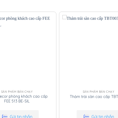
LIÊN HỆ QUA ZALO
ế, phù hợp với mọi không gian sống.
ười lớn và trẻ nhỏ, đạt chuẩn quốc
ng trình, giao hàng đúng tiến độ.
ểm nhấn đẳng cấp với một tấm thảm
ợt thời gian. Đừng chờ đợi để nâng
ể cảm nhận sự khác biệt dưới từng
iều mẫu thảm mới nhất nhé!
SẢN PHẨM BÁN CHẠY
SẢN PHẨM BÁN CHẠY
ecor phòng khách cao cấp
Thảm trải sàn cao cấp TB
FEE 513 BE-SIL
Gửi tin nhắn
Gửi tin nhắn