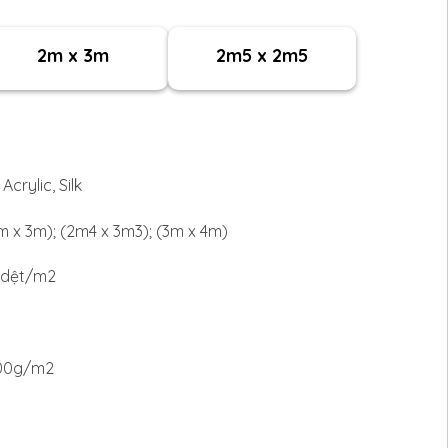
2m x 3m
2m5 x 2m5
Acrylic, Silk
2m x 3m); (2m4 x 3m3); (3m x 4m)
m dệt/m2
500g/m2