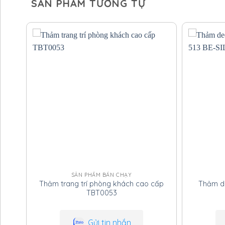
SẢN PHẨM TƯƠNG TỰ
Mẫu mã đa dạng, thiết kế sang trọng và tinh t
Chất lượng sợi dệt cao cấp, an toàn cho cả ng
tế.
Hàng luôn có sẵn, đáp ứng tốt cho dự án và cô
Hãy biến không gian sống của bạn trở thành đi
không chỉ đẹp mà còn mang giá trị nghệ thuật vư
tầm phong cách sống – đặt mua ngay hôm nay đ
bước chân! Theo dõi
Hieu Carpet
để cập nhật nh
SẢN PHẨM BÁN CHẠY
Thảm trang trí phòng khách cao cấp
Thảm d
TBT0053
Gửi tin nhắn