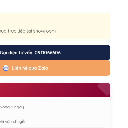
ua trực tiếp tại showroom
Gọi điện tư vấn: 0911066606
Liên hệ qua Zalo
g vòng 5 ngày
phí vận chuyển