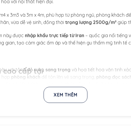
òa với nội thất hiện đại.
2m4 x 3m3 và 3m x 4m, phù hợp từ phòng ngủ, phòng khách đế
chân, vừa dễ vệ sinh, đồng thời
trọng lượng 2500g/m²
giúp t
ảm này được
nhập khẩu trực tiếp từ Iran
– quốc gia nổi tiếng 
ng gian, tạo cảm giác ấm áp và thể hiện gu thẩm mỹ tinh tế c
n cao cấp tại
này với tông
đỏ ruby sang trọng
và họa tiết hoa văn tinh x
ù hợp
phòng khách
để tôn lên vẻ sang trọng,
phòng đọc sác
gần gũi. Khi kết hợp cùng nội thất gỗ, sofa da hoặc phong c
 nghệ thuật đầy cuốn hút.
i nếu không đúng mô tả hoặc chất
XEM THÊM
c tiếp từ nhà máy, không qua trung
hóng và an toàn.