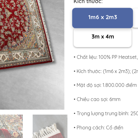
Kích thước:
1m6 x 2m3
3m x 4m
• Chất liệu: 100% PP Heatset, 
• Kích thước: (1m6 x 2m3); (
• Mật độ sợi: 1.800.000 điể
• Chiều cao sợi: 6mm
• Trọng lượng trung bình: 2
• Phong cách: Cổ điển