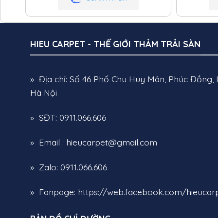
HIEU CARPET - THẾ GIỚI THẢM TRẢI SÀN
» Địa chỉ: Số 46 Phố Chu Huy Mân, Phúc Đồng, 
Hà Nội
» SĐT: 0911.066.606
» Email : hieucarpet@gmail.com
» Zalo: 0911.066.606
» Fanpage:
https://web.facebook.com/hieucarp