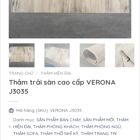
TRANG CHỦ
/
THẢM HIỆN ĐẠI
Thảm trải sàn cao cấp VERONA
J3035
Mã hàng (SKU): VERONA J3035
Danh mục:
SẢN PHẨM BÁN CHẠY
,
SẢN PHẨM MỚI
,
THẢM
HIỆN ĐẠI
,
THẢM PHÒNG KHÁCH
,
THẢM PHÒNG NGỦ
,
THẢM SOFA
,
THẢM THỔ NHĨ KỲ
,
THẢM TRANG TRÍ