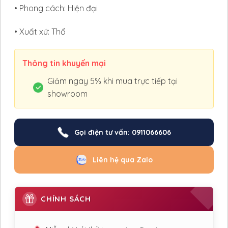
• Phong cách: Hiện đại
• Xuất xứ: Thổ
Thông tin khuyến mại
Giảm ngay 5% khi mua trực tiếp tại
showroom
Gọi điện tư vấn: 0911066606
Liên hệ qua Zalo
CHÍNH SÁCH