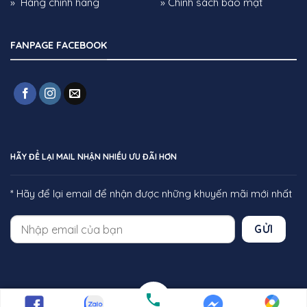
» Hàng chính hãng
» Chính sách bảo mật
Scandinavian – nơi ưu tiên sự tinh gọn, thanh
lịch và ánh sáng tự nhiên. Nó cũng có thể trở
FANPAGE FACEBOOK
thành điểm nhấn đầy nghệ thuật trong các
phòng khách cao cấp, phòng ngủ master hay
khu vực lounge. Với thiết kế tinh tế và gam
màu trung tính, thảm không chỉ tôn lên vẻ đẹp
nội thất mà còn giúp không gian trở nên hài
hòa, ấm cúng và đẳng cấp hơn.
HÃY ĐỂ LẠI MAIL NHẬN NHIỀU ƯU ĐÃI HƠN
Lợi ích khi mua thảm trải sàn cao cấp
tại HIEUCARPET
* Hãy để lại email để nhận được những khuyến mãi mới nhất
Sản phẩm giống hình 100%, hoàn tiền gấp
đôi nếu không đúng mô tả hoặc chất lượng
GỬI
kém.
Giá rẻ, chất liệu cao cấp, hàng nhập khẩu
trực tiếp từ nhà máy, không qua trung gian.
Nhận ship COD toàn quốc, giao hàng