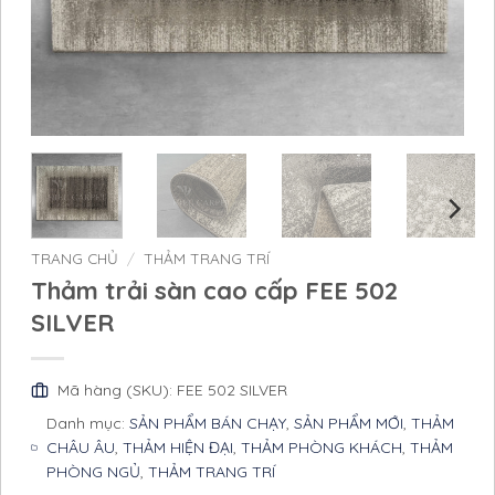
TRANG CHỦ
/
THẢM TRANG TRÍ
Thảm trải sàn cao cấp FEE 502
SILVER
Mã hàng (SKU): FEE 502 SILVER
Danh mục:
SẢN PHẨM BÁN CHẠY
,
SẢN PHẨM MỚI
,
THẢM
CHÂU ÂU
,
THẢM HIỆN ĐẠI
,
THẢM PHÒNG KHÁCH
,
THẢM
PHÒNG NGỦ
,
THẢM TRANG TRÍ