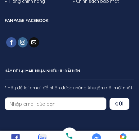
» Hàng chính hãng
» Chính sách bảo mật
thể không gian thêm cân bằng, tinh tế và đậm
chất thẩm mỹ. Dù đặt tại phòng khách, phòng
ngủ hay văn phòng, thảm đều mang lại cảm
FANPAGE FACEBOOK
giác thư giãn và chuyên nghiệp.
Lợi ích khi mua thảm trải sàn cao cấp
tại HIEUCARPET
Sản phẩm giống hình 100%, hoàn tiền gấp
đôi nếu không đúng mô tả hoặc chất lượng
HÃY ĐỂ LẠI MAIL NHẬN NHIỀU ƯU ĐÃI HƠN
kém.
Giá rẻ, chất liệu cao cấp, hàng nhập khẩu
* Hãy để lại email để nhận được những khuyến mãi mới nhất
trực tiếp từ nhà máy, không qua trung gian.
Nhận ship COD toàn quốc, giao hàng
GỬI
nhanh chóng và an toàn.
Mẫu mã đa dạng, thiết kế sang trọng và
tinh tế, phù hợp với mọi không gian sống.