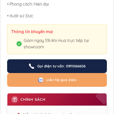
• Phong cách: Hiện đại
• Xuất xứ: Đức
Thông tin khuyến mại
Giảm ngay 5% khi mua trực tiếp tại
showroom
Gọi điện tư vấn: 0911066606
Liên hệ qua Zalo
CHÍNH SÁCH