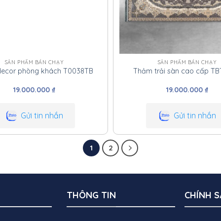
SẢN PHẨM BÁN CHẠY
SẢN PHẨM BÁN CHẠY
ecor phòng khách T0038TB
Thảm trải sàn cao cấp T
19.000.000
₫
19.000.000
₫
Gửi tin nhắn
Gửi tin nhắn
1
2
THÔNG TIN
CHÍNH 