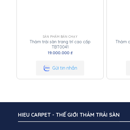
SẢN PHẨM BÁN CHẠY
Thảm trải sàn trang trí cao cấp
Thảm d
TBT0041
19.000.000
₫
Gửi tin nhắn
HIEU CARPET - THẾ GIỚI THẢM TRẢI SÀN