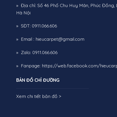
» Địa chỉ: Số 46 Phố Chu Huy Mân, Phúc Đồng, 
Hà Nội
» SĐT: 0911.066.606
» Email : hieucarpet@gmail.com
» Zalo: 0911.066.606
» Fanpage:
https://web.facebook.com/hieucarp
BẢN ĐỒ CHỈ ĐƯỜNG
Xem chi tiết bản đồ >