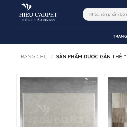
Bỏ
qua
nội
dung
TRANG
TRANG CHỦ
/
SẢN PHẨM ĐƯỢC GẮN THẺ “