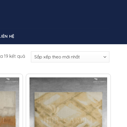
LIÊN HỆ
Đã
ủa 19 kết quả
sắp
xếp
theo
mới
nhất