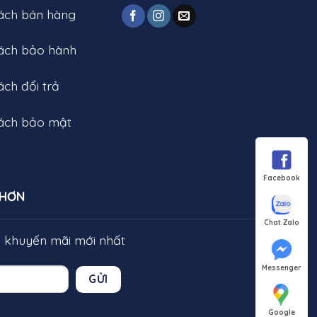
sách bán hàng
sách bảo hành
ách đổi trả
sách bảo mật
Facebook
 HƠN
Chat Zalo
g khuyến mãi mới nhất
Messenger
GỬI
Google