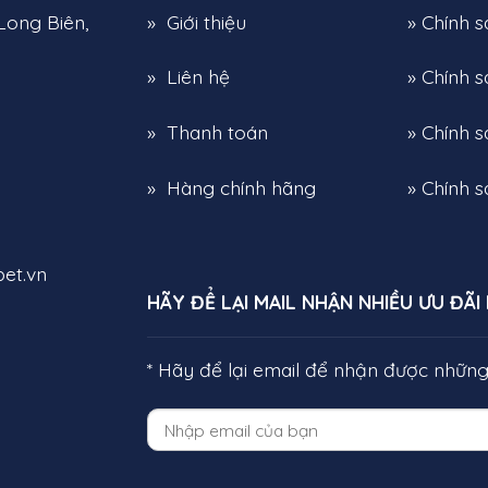
Long Biên,
» Giới thiệu
» Chính 
» Liên hệ
» Chính 
» Thanh toán
» Chính s
» Hàng chính hãng
» Chính 
et.vn
HÃY ĐỂ LẠI MAIL NHẬN NHIỀU ƯU ĐÃI
* Hãy để lại email để nhận được nhữn