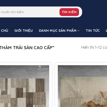
TÌM KIẾM
 CHỦ
GIỚI THIỆU
DANH MỤC SẢN PHẨM
TIN TỨC
THẢM TRẢI SÀN CAO CẤP”
Hiển thị 1–12 c