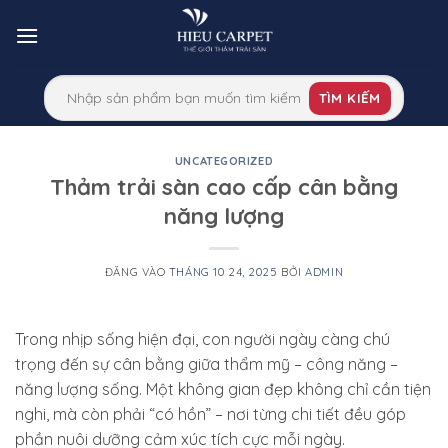
Bỏ
qua
nội
dung
TÌM KIẾM
UNCATEGORIZED
Thảm trải sàn cao cấp cân bằng
năng lượng
ĐĂNG VÀO
THÁNG 10 24, 2025
BỞI
ADMIN
Trong nhịp sống hiện đại, con người ngày càng chú
trọng đến sự cân bằng giữa
thẩm mỹ – công năng –
năng lượng sống
. Một không gian đẹp không chỉ cần tiện
nghi, mà còn phải “có hồn” – nơi từng chi tiết đều góp
phần nuôi dưỡng cảm xúc tích cực mỗi ngày.