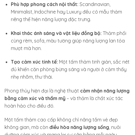
Phù hợp phong cách nội thất:
Scandinavian,
Minimalist, Indochine hay Luxury đều có mẫu thảm
riêng thể hiện năng lượng đặc trưng.
Khai thác ánh sáng và vật liệu đồng bộ:
Thảm phối
cùng rèm, sofa, màu tường giúp năng lượng lan tỏa
mượt mà hơn.
Tạo cảm xúc tinh tế:
Một tấm thảm tinh giản, sắc nét
đủ khiến căn phòng bừng sáng và người ở cảm thấy
nhẹ nhõm, thư thái.
Phong thủy hiện đại là nghệ thuật
cảm nhận năng lượng
bằng cảm xúc và thẩm mỹ
– và thảm là chất xúc tác
hoàn hảo cho điều đó.
Một tấm thảm cao cấp không chỉ nâng tầm vẻ đẹp
không gian, mà còn
điều hòa năng lượng sống
, nuôi
dưỡng cảm xúc và mang lại sự cân bằng mỗi ngày.