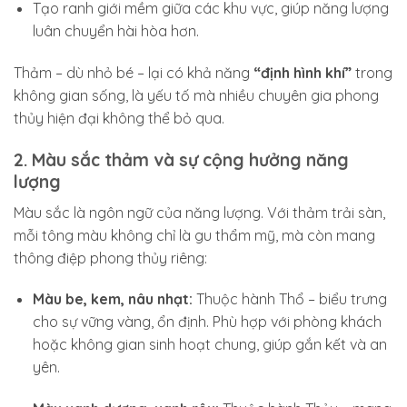
Tạo ranh giới mềm giữa các khu vực, giúp năng lượng
luân chuyển hài hòa hơn.
Thảm – dù nhỏ bé – lại có khả năng
“định hình khí”
trong
không gian sống, là yếu tố mà nhiều chuyên gia phong
thủy hiện đại không thể bỏ qua.
2. Màu sắc thảm và sự cộng hưởng năng
lượng
Màu sắc là ngôn ngữ của năng lượng. Với thảm trải sàn,
mỗi tông màu không chỉ là gu thẩm mỹ, mà còn mang
thông điệp phong thủy riêng:
Màu be, kem, nâu nhạt:
Thuộc hành Thổ – biểu trưng
cho sự vững vàng, ổn định. Phù hợp với phòng khách
hoặc không gian sinh hoạt chung, giúp gắn kết và an
yên.