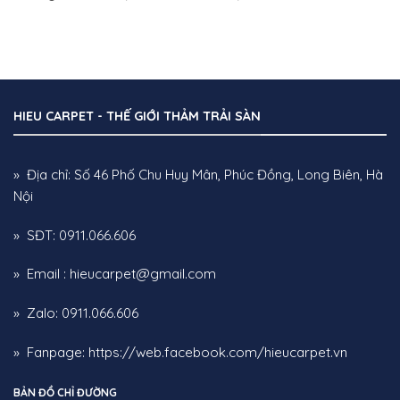
HIEU CARPET - THẾ GIỚI THẢM TRẢI SÀN
» Địa chỉ: Số 46 Phố Chu Huy Mân, Phúc Đồng, Long Biên, Hà
Nội
» SĐT: 0911.066.606
» Email : hieucarpet@gmail.com
» Zalo: 0911.066.606
» Fanpage:
https://web.facebook.com/hieucarpet.vn
BẢN ĐỒ CHỈ ĐƯỜNG