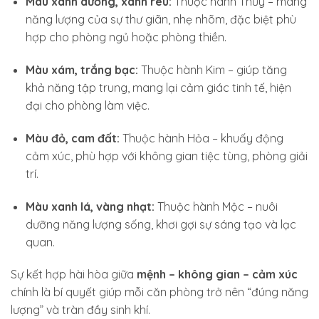
Màu xanh dương, xanh rêu:
Thuộc hành Thủy – mang
năng lượng của sự thư giãn, nhẹ nhõm, đặc biệt phù
hợp cho phòng ngủ hoặc phòng thiền.
Màu xám, trắng bạc:
Thuộc hành Kim – giúp tăng
khả năng tập trung, mang lại cảm giác tinh tế, hiện
đại cho phòng làm việc.
Màu đỏ, cam đất:
Thuộc hành Hỏa – khuấy động
cảm xúc, phù hợp với không gian tiệc tùng, phòng giải
trí.
Màu xanh lá, vàng nhạt:
Thuộc hành Mộc – nuôi
dưỡng năng lượng sống, khơi gợi sự sáng tạo và lạc
quan.
Sự kết hợp hài hòa giữa
mệnh – không gian – cảm xúc
chính là bí quyết giúp mỗi căn phòng trở nên “đúng năng
lượng” và tràn đầy sinh khí.